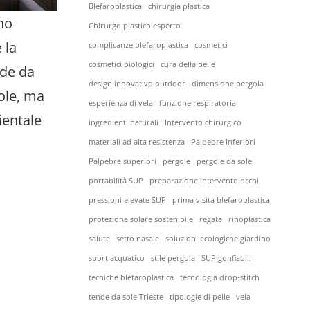
Blefaroplastica
chirurgia plastica
no
Chirurgo plastico esperto
 la
complicanze blefaroplastica
cosmetici
cosmetici biologici
cura della pelle
nde da
design innovativo outdoor
dimensione pergola
ole, ma
esperienza di vela
funzione respiratoria
ientale
ingredienti naturali
Intervento chirurgico
materiali ad alta resistenza
Palpebre inferiori
Palpebre superiori
pergole
pergole da sole
portabilità SUP
preparazione intervento occhi
pressioni elevate SUP
prima visita blefaroplastica
protezione solare sostenibile
regate
rinoplastica
salute
setto nasale
soluzioni ecologiche giardino
sport acquatico
stile pergola
SUP gonfiabili
tecniche blefaroplastica
tecnologia drop-stitch
tende da sole Trieste
tipologie di pelle
vela