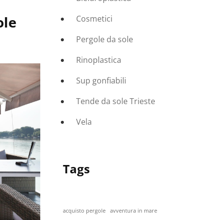
ole
Cosmetici
Pergole da sole
Rinoplastica
Sup gonfiabili
Tende da sole Trieste
Vela
Tags
acquisto pergole
avventura in mare