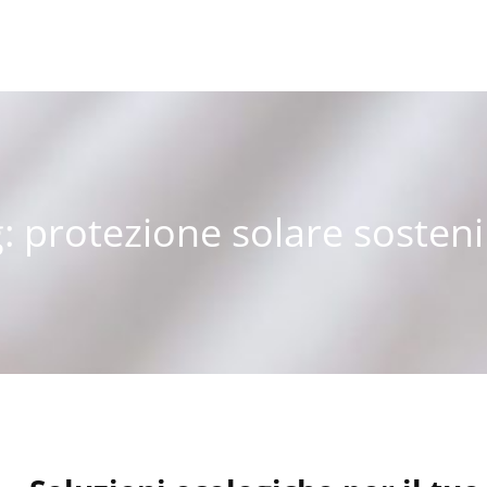
g:
protezione solare sosteni