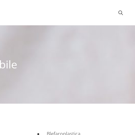
bile
Blefaroplastica