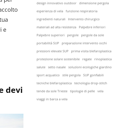
design innovativo outdoor
dimensione pergola
 accolto
esperienza di vela
funzione respiratoria
ttua
ingredienti naturali
Intervento chirurgico
materiali ad alta resistenza
Palpebre inferiori
i e
Palpebre superiori
pergole
pergole da sole
portabilità SUP
preparazione intervento occhi
pressioni elevate SUP
prima visita blefaroplastica
protezione solare sostenibile
regate
rinoplastica
salute
setto nasale
soluzioni ecologiche giardino
sport acquatico
stile pergola
SUP gonfiabili
tecniche blefaroplastica
tecnologia drop-stitch
e devi
tende da sole Trieste
tipologie di pelle
vela
viaggi in barca a vela