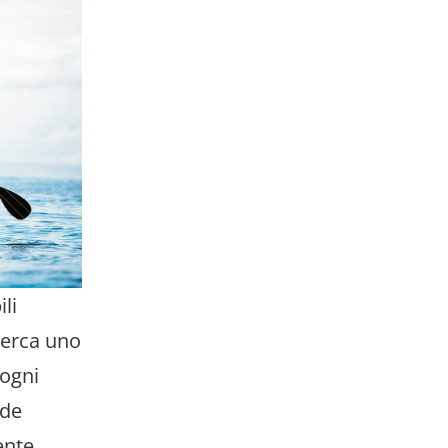
li
cerca uno
 ogni
nde
ente