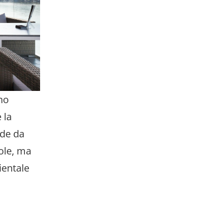
no
 la
nde da
ole, ma
ientale